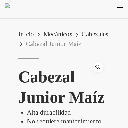
Skip
Men
to
main
content
Inicio
Mecánicos
Cabezales
Cabezal Junior Maíz
Cabezal
Junior Maíz
Alta durabilidad
No requiere mantenimiento